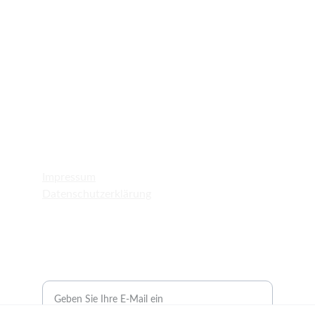
ADRESSE
Kirchstraße 61, 73765 Neuhausen auf den 
Fildern
0  7158  1285774
info@mando-barber.de
Impressum
Datenschutzerklärung
FRISEUR
Ihre E-Mail-Adresse bitte